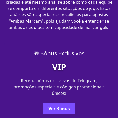
criadas e até mesmo análise sobre como cada equipe
se comporta em diferentes situações de jogo. Estas
análises são especialmente valiosas para apostas
"Ambas Marcam", pois ajudam você a entender se
ambas as equipes têm capacidade de marcar gols.
🎁 Bônus Exclusivos
VIP
Receba bônus exclusivos do Telegram,
promoções especiais e códigos promocionais
únicos!
Ver Bônus