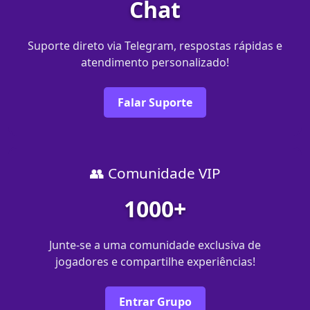
Chat
Suporte direto via Telegram, respostas rápidas e
atendimento personalizado!
Falar Suporte
👥 Comunidade VIP
1000+
Junte-se a uma comunidade exclusiva de
jogadores e compartilhe experiências!
Entrar Grupo