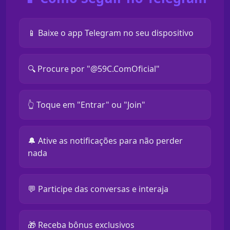
📱 Baixe o app Telegram no seu dispositivo
🔍 Procure por "@59C.ComOficial"
👆 Toque em "Entrar" ou "Join"
🔔 Ative as notificações para não perder
nada
💬 Participe das conversas e interaja
🎁 Receba bônus exclusivos