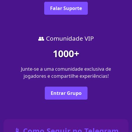
Falar Suporte
👥 Comunidade VIP
1000+
Junte-se a uma comunidade exclusiva de
jogadores e compartilhe experiências!
Entrar Grupo
📱 Como Seguir no Telegram