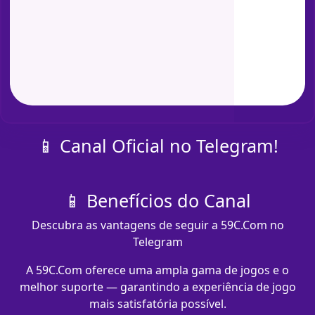
📱 Canal Oficial no Telegram!
📱 Benefícios do Canal
Descubra as vantagens de seguir a 59C.Com no
Telegram
A 59C.Com oferece uma ampla gama de jogos e o
melhor suporte — garantindo a experiência de jogo
mais satisfatória possível.