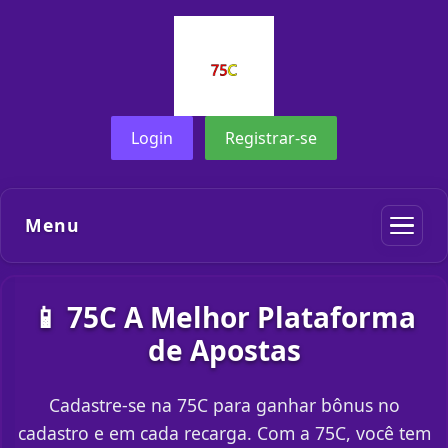
Login
Registrar-se
Menu
📱 75C A Melhor Plataforma
de Apostas
Cadastre-se na 75C para ganhar bônus no
cadastro e em cada recarga. Com a 75C, você tem